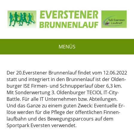
MENÜS
Der 20.Everstener Brun­nen­lauf fin­det vom 12.06.2022
statt und in­te­griert in den Brun­nen­lauf ist der Ol­den­
bur­ger ISE Fir­men- und Schnup­per­lauf über 6,3 km.
Mit Son­der­wer­tung 3. Ol­den­bur­ger TECIOL IT-Ci­ty­-
Batt­le. Für alle IT Un­ter­neh­men bzw. Ab­tei­lun­gen.
Und das Gan­ze zu ei­nem gu­ten Zweck: Even­tu­el­le Er­
lö­se wer­den für die Pfle­ge der öf­fent­li­chen Fin­nen­
lauf­bahn und des Be­we­gungs­par­cours auf dem
Sport­park Evers­ten ver­wen­det.